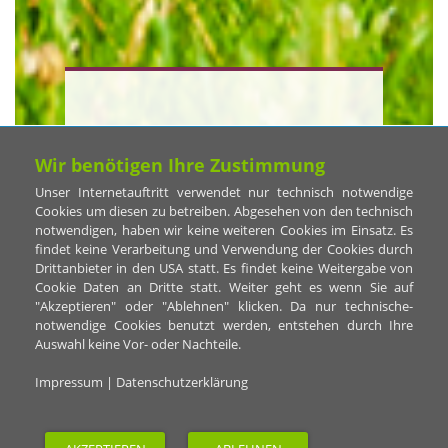
Jahrestagung des
Wir benötigen Ihre Zustimmung
BKJPP
Unser Internetauftritt verwendet nur technisch notwendige
Cookies um diesen zu betreiben. Abgesehen von den technisch
notwendigen, haben wir keine weiteren Cookies im Einsatz. Es
Schule und mentale
findet keine Verarbeitung und Verwendung der Cookies durch
Drittanbieter in den USA statt. Es findet keine Weitergabe von
Gesundheit
Cookie Daten an Dritte statt. Weiter geht es wenn Sie auf
"Akzeptieren" oder "Ablehnen" klicken. Da nur technische-
Was brauchen Kinder?
notwendige Cookies benutzt werden, entstehen durch Ihre
Auswahl keine Vor- oder Nachteile.
12.–14. November
Impressum
|
Datenschutzerklärung
2026